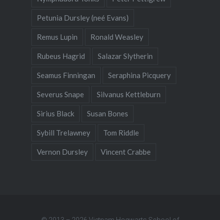
Petunia Dursley (neé Evans)
Remus Lupin
Ronald Weasley
Rubeus Hagrid
Salazar Slytherin
Seamus Finningan
Seraphina Picquery
Severus Snape
Silvanus Kettleburn
Sirius Black
Susan Bones
Sybill Trelawney
Tom Riddle
Vernon Dursley
Vincent Crabbe