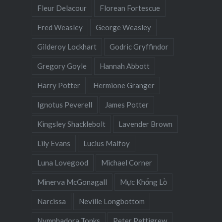
Fleur Delacour
Florean Fortescue
Fred Weasley
George Weasley
Gilderoy Lockhart
Godric Gryffindor
Gregory Goyle
Hannah Abbott
Harry Potter
Hermione Granger
Ignotus Peverell
James Potter
Kingsley Shacklebolt
Lavender Brown
Lily Evans
Lucius Malfoy
Luna Lovegood
Michael Corner
Minerva McGonagall
Mực Khổng Lồ
Narcissa
Neville Longbottom
Nymphadora Tonks
Peter Pettigrew