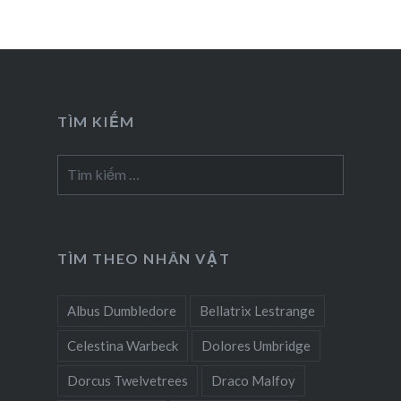
TÌM KIẾM
Tìm
kiếm
cho:
TÌM THEO NHÂN VẬT
Albus Dumbledore
Bellatrix Lestrange
Celestina Warbeck
Dolores Umbridge
Dorcus Twelvetrees
Draco Malfoy